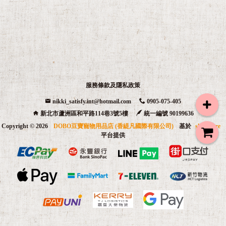
🐕‍
服務條款及隱私政策
nikki_satisfy.int@hotmail.com
0905-075-405
新北市蘆洲區和平路114巷3號5樓
統一編號 90199636
🐈
Copyright ©
2026
DOBO豆寶寵物用品店 (香緹凡國際有限公司)
基於
shopstore
平台提供
