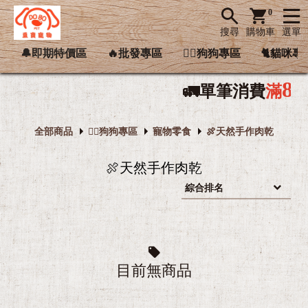
0
搜尋
購物車
選單
🔔即期特價區
🔥批發專區
🐕‍🦺狗狗專區
🐈貓咪專
888
🚛單筆消費
滿

全部商品
🐕‍🦺狗狗專區
寵物零食
🍖天然手作肉乾
🍖天然手作肉乾

目前無商品