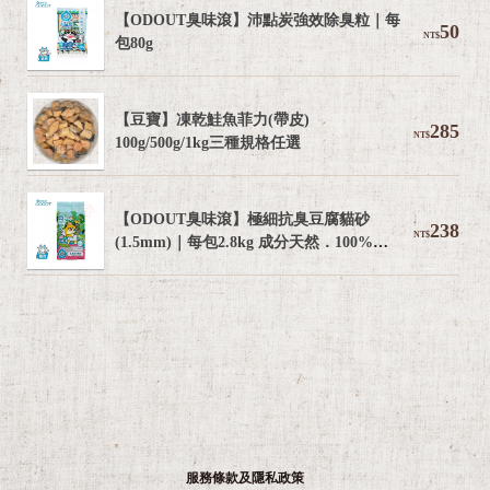
【ODOUT臭味滾】沛點炭強效除臭粒｜每
50
NT$
包80g
【豆寶】凍乾鮭魚菲力(帶皮) 
285
NT$
100g/500g/1kg三種規格任選
【ODOUT臭味滾】極細抗臭豆腐貓砂
238
NT$
(1.5mm)｜每包2.8kg 成分天然．100%除
臭．可沖馬桶
服務條款及隱私政策