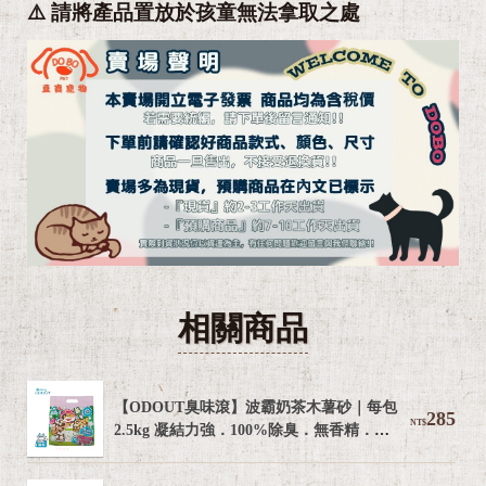
⚠️ 請將產品置放於孩童無法拿取之處
相關商品
【ODOUT臭味滾】波霸奶茶木薯砂｜每包
285
NT$
2.5kg 凝結力強．100%除臭．無香精．無
粉塵