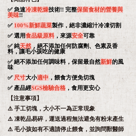
✅ 急速
冷凍乾燥
技術!! 完整
保留食材的營養與
美味
!!
✅
100%
新鮮蔬菜
製作，絕非濃縮汁冷凍切割
✅ 選用
食品級原料
，來源
安全
可靠
✅ 純
天然
，絕不添加任何防腐劑、色素及香
料，讓毛小孩吃的健康
✅ 絕不添加任何調味料，保留最自然
新鮮
的風
味
✅
尺寸
大小
適中
，餵食方便免切塊
✅ 產品經
SGS檢驗合格
，食用更安心
【注意事項】
⚠️ 手工切塊，大小不一為正常現象
⚠️ 凍乾品易碎，運送過程無法避免有粉末產生
⚠️ 毛小孩如有不適請停止餵食，並詢問獸醫師