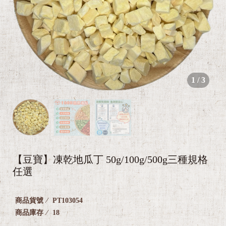
🐕‍
1
/
3
🐈
【豆寶】凍乾地瓜丁 50g/100g/500g三種規格
任選
商品貨號
PT103054
商品庫存
18
