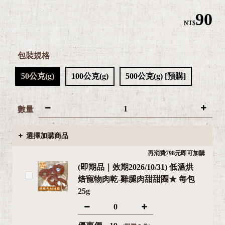

90
NT$
包裝規格
50公克(g)
100公克(g)
500公克(g) [預購]

數量
選擇加購商品
再消費798元即可加購
(即期品｜效期2026/10/31) 低溫烘
焙寵物肉乾-雞腿肉甜甜圈★ 每包
25g