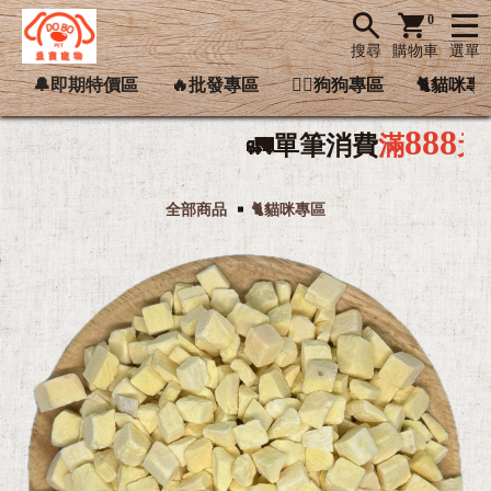
0
搜尋
購物車
選單
🔔即期特價區
🔥批發專區
🐕‍🦺狗狗專區
🐈貓咪專
888
🚛單筆消費
滿
元
享
超

全部商品
🐈貓咪專區
