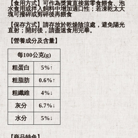
【食用方式】可作為獎賞直接當零食餵食、泡
水食用或拌入飼料中增加適口性；若凍乾太大
塊可撥碎或剪碎後再餵食
【保存方式】請存放於乾燥陰涼處，避免陽光
直射；開封後，請盡速食用完畢。
【營養成分及含量】
每100公克(g)
粗蛋白
5%↑
粗脂肪
0.6%↑
粗纖維
4%↓
灰分
6.7%↓
水分
5%↓
【商品特色】