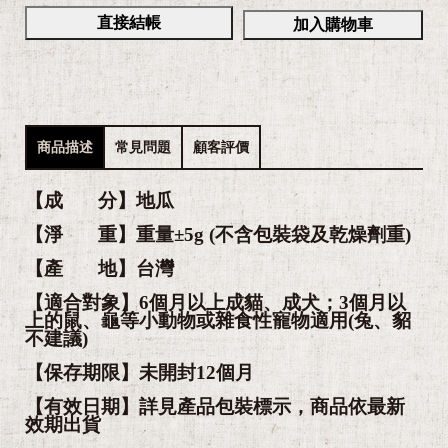
直接結帳
加入購物車
商品描述
常見問題
顧客評價
【成 分】地瓜
【淨 重】重量±5g (不含包裝袋及乾燥劑重)
【產 地】台灣
【適合對象】6個月以上成貓、成犬；3個月以
上的鼠、龜等小動物或雜食性寵物適用(兔、貂
不建議)
【保存期限】未開封12個月
【有效日期】詳見產品包裝標示，商品依最新
效期出貨