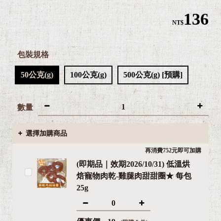

136
NT$
包裝規格
50公克(g)
100公克(g)
500公克(g) [預購]

數量
選擇加購商品
再消費752元即可加購
(即期品｜效期2026/10/31) 低溫烘
焙寵物肉乾-雞腿肉甜甜圈★ 每包
25g