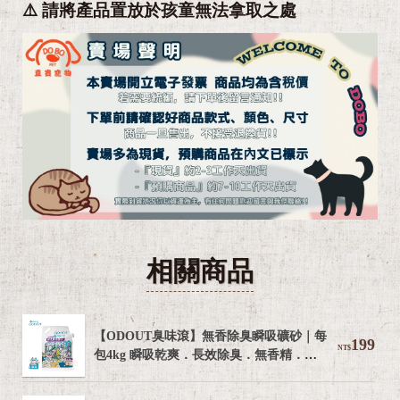
⚠️ 請將產品置放於孩童無法拿取之處
相關商品
【ODOUT臭味滾】無香除臭瞬吸礦砂｜每
199
NT$
包4kg 瞬吸乾爽．長效除臭．無香精．無
粉塵