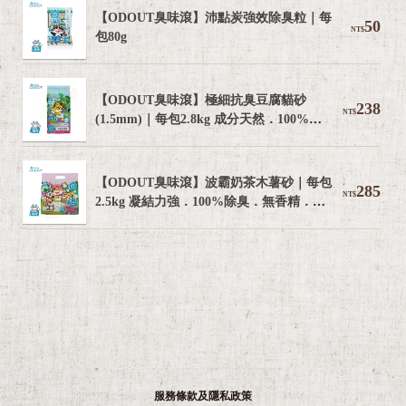
【ODOUT臭味滾】沛點炭強效除臭粒｜每
50
NT$
包80g
【ODOUT臭味滾】極細抗臭豆腐貓砂
238
NT$
(1.5mm)｜每包2.8kg 成分天然．100%除
臭．可沖馬桶
【ODOUT臭味滾】波霸奶茶木薯砂｜每包
285
NT$
2.5kg 凝結力強．100%除臭．無香精．無
粉塵
服務條款及隱私政策