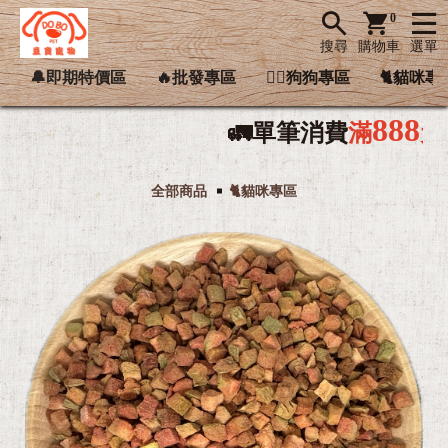
0
搜尋
購物車
選單
🔔即期特價區
🔥批發專區
🐕‍🦺狗狗專區
🐈貓咪專
888
🚛單筆消費
滿
元
享
超

全部商品
🐈貓咪專區
