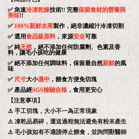
✅ 急速
冷凍乾燥
技術!! 完整
保留食材的營養與
美味
!!
✅
100%
新鮮水果
製作，絕非濃縮汁冷凍切割
✅ 選用
食品級原料
，來源
安全
可靠
✅ 純
天然
，絕不添加任何防腐劑、色素及香
料，讓毛小孩吃的健康
✅ 絕不添加任何調味料，保留最自然
新鮮
的風
味
✅
尺寸
大小
適中
，餵食方便免切塊
✅ 產品經
SGS檢驗合格
，食用更安心
【注意事項】
⚠️ 手工切塊，大小不一為正常現象
⚠️ 凍乾品易碎，運送過程無法避免有粉末產生
⚠️ 毛小孩如有不適請停止餵食，並詢問獸醫師