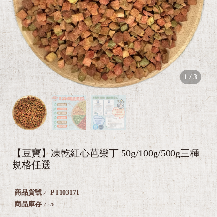
🐕‍
1
/
3
🐈
【豆寶】凍乾紅心芭樂丁 50g/100g/500g三種
規格任選
商品貨號
PT103171
商品庫存
5
