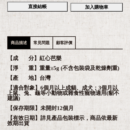
直接結帳
加入購物車
商品描述
常見問題
顧客評價
【成 分】紅心芭樂
【淨 重】重量±5g (不含包裝袋及乾燥劑重)
【產 地】台灣
【適合對象】6個月以上成貓、成犬；3個月以
上鼠、兔、龜等小動物或雜食性寵物適用(貂不
建議)
【保存期限】未開封12個月
【有效日期】詳見產品包裝標示，商品依最新
效期出貨