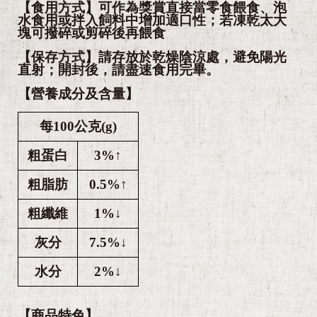
【食用方式】可作為獎賞直接當零食餵食、泡
水食用或拌入飼料中增加適口性；若凍乾太大
塊可撥碎或剪碎後再餵食
【保存方式】請存放於乾燥陰涼處，避免陽光
直射；開封後，請盡速食用完畢。
【營養成分及含量】
每100公克(g)
粗蛋白
3%↑
粗脂肪
0.5%↑
粗纖維
1%↓
灰分
7.5%↓
水分
2%↓
【商品特色】