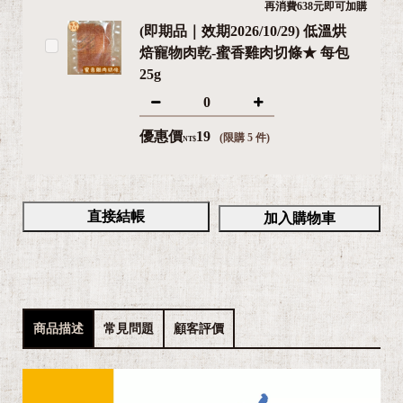
再消費638元即可加購
(即期品｜效期2026/10/29) 低溫烘
焙寵物肉乾-蜜香雞肉切條★ 每包
25g
優惠價
19
(限購 5 件)
NT$
直接結帳
加入購物車
商品描述
常見問題
顧客評價