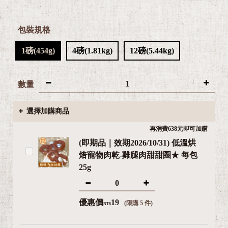
包裝規格
1磅(454g)
4磅(1.81kg)
12磅(5.44kg)
數量
選擇加購商品
再消費638元即可加購
(即期品｜效期2026/10/31) 低溫烘
焙寵物肉乾-雞腿肉甜甜圈★ 每包
25g
優惠價
19
(限購 5 件)
NT$