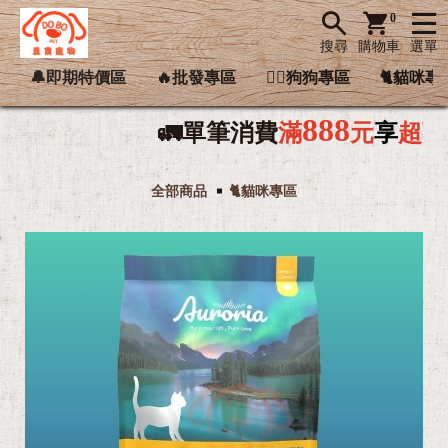
0
搜尋
購物車
選單
🔔即期特價區
🔥批發專區
🐕‍🦺狗狗專區
🐈貓咪專
888
🚛單筆消費
滿
元
享
超商
免

全部商品
🐈貓咪專區
