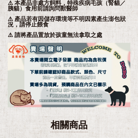
⚠️ 本產品非處方飼料，特殊疾病毛孩（腎貓／
胰貓）食用前請詢問獸醫師
⚠️ 產品若有因儲存環境等不明因素產生澎包狀
況，請停止餵食
⚠️ 請將產品置放於孩童無法拿取之處
相關商品