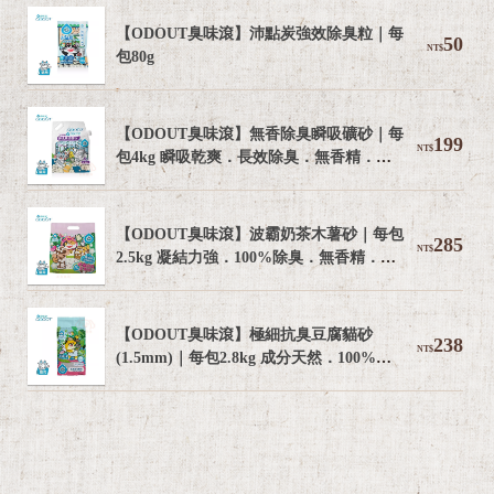
【ODOUT臭味滾】沛點炭強效除臭粒｜每
50
NT$
包80g
【ODOUT臭味滾】無香除臭瞬吸礦砂｜每
199
NT$
包4kg 瞬吸乾爽．長效除臭．無香精．無
粉塵
【ODOUT臭味滾】波霸奶茶木薯砂｜每包
285
NT$
2.5kg 凝結力強．100%除臭．無香精．無
粉塵
【ODOUT臭味滾】極細抗臭豆腐貓砂
238
NT$
(1.5mm)｜每包2.8kg 成分天然．100%除
臭．可沖馬桶