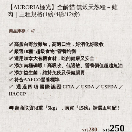

【AURORIA極光】全齡貓 無穀天然糧－雞
肉｜三種規格(1磅/4磅/12磅)
商品庫存
47
✅ 高蛋白野放雞🐔，高適口性，好消化好吸收

✅ 嚴選10種"超級食物"營養均衡
✅ 選用加拿大有機食材，吃的健康又安全
✅ 添加南極磷蝦！高吸收、低過敏、營養價值超越魚油
✅ 添加益生菌，維持免疫及保健腸胃
✅ 符合AAFCO營養標準
✅ 通過四項國際認證CFIA／USDA／USFDA／
HACCP
🚚 超商取貨限重『5kg』，購買『15磅』請選⚠️宅配!!
250
280
NT$
NT$