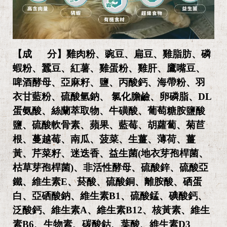
【成 分】
雞肉粉、豌豆、扁豆、雞脂肪、磷
蝦粉、蠶豆、紅薯、雞蛋粉、雞肝、鷹嘴
豆、
啤酒酵母、亞麻籽、鹽、丙酸鈣、海帶粉、羽
衣甘藍粉、硫酸氫鈉、 氯化
膽鹼、卵磷脂、DL
蛋氨酸、絲蘭萃取物、牛磺酸、葡萄糖胺鹽酸
鹽、硫酸軟骨
素、蘋果、藍莓、胡蘿蔔、菊苣
根、蔓越莓、南瓜、菠菜、生薑、薄荷、薑
黃、芹菜籽、迷迭香、益生菌(地衣芽孢桿菌、
枯草芽孢桿菌)、非活性酵母、硫
酸鋅、硫酸亞
鐵、維生素E、菸酸、硫酸銅、離胺酸、硒蛋
白、亞硒酸鈉、維生
素B1、硫酸錳、碘酸鈣、
泛酸鈣、維生素A、維生素B12、核黃素、維生
素B6、
生物素、碳酸鈷、葉酸、維生素D3