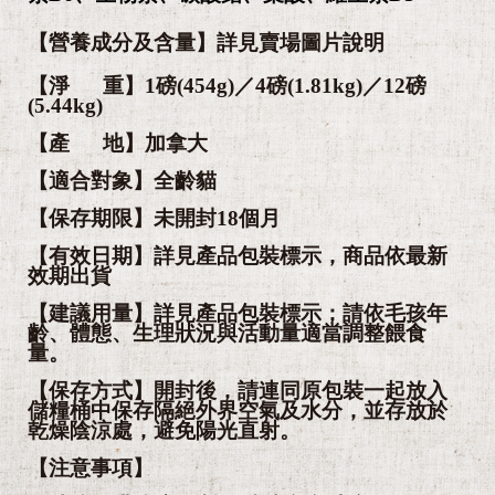
【營養成分及含量】詳見賣場圖片說明
【淨 重】1磅(454g)／4磅(1.81kg)／12磅
(5.44kg)
【產 地】加拿大
【適合對象】全齡貓
【保存期限】未開封18個月
【有效日期】詳見產品包裝標示，商品依最新
效期出貨
【建議用量】詳見產品包裝標示；請依毛孩年
齡、體態、生理狀況與活動量適當調整餵食
量。
【保存方式】開封後，請連同原包裝一起放入
儲糧桶中保存隔絕外界空氣及水分，並存放於
乾燥陰涼處，避免陽光直射。
【注意事項】